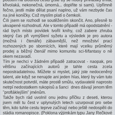
křivolaká, nekonečná, úmorná... doplňte si sami). Upřímně
řečno, jestli máte dělat psaní naplno, už vám nezbyde čas
na jiné koníčky. Což myslím platí o čemkoli.
Čili jsem se rozhodl se soutěžením skončit. Ano, přesně to
ukvapené rozhodnutí. Ale v tomto případě má opodstatnění -
rád bych místo povídek tvořil knihy, což zabere zhruba
stejný čas při vymýšlení syžetu a výsledek je pro autora
(možná i čtenáře) zábavnější, než množství prací
rozhozených po sbornících, které mají vcelku průměrný
prodej a běžný čtenář mimo komunitu sci-fi/fantasy o ně
okem nezavadí.
Tím je nechci v žádném případě zatracovat - naopak, pro
většinu začínajících autorů je tahle cesta zcela
nepostradatelnou. Můžete si myslet, jaký jste nedoceněný
talent, ale když se nenajde ani jeden hlas, který by vám tuto
skutečnost potvrdil, máte prostě smůlu, vydavatelé naprosto
netrpí nedostatkem rukopisů a šanci dnes dávají jenom těm
"profláklejším" jménům.
Takže bych rád uvolnil onu jednu příčku z deseti, kterou
jsem měl tu čest v uplynulých letech uzurpovat pro sebe
těm, kdo tuhle cestu teprve začínají nebo ještě nedospěli do
stádia romanopisce. (Poklona výjimkám typu Jany Rečkové