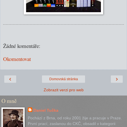
Žádné komentáře:
Okomentovat
‹
›
Domovská stránka
Zobrazit verzi pro web
O mně
Daniel Tučka
Pochází z Brna, od roku 2001 žije a pracuje v Praze.
První prací, zaslanou do CKČ, obsadil v kategorii