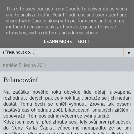
This site uses cookies from Google to deliver its services
Daniel Tučka
and to analyze traffic. Your IP address and user-agent are
shared with Google along with performance and security
metrics to ensure quality of service, generate usage
O literatuře, literárních soutěžích, svých povídkách a
statistics, and to detect and address abuse.
knihách.
LEARN MORE
GOT IT
▼
neděle 5. ledna 2014
Bilancování
Na začátku nového roku obvykle lidé dělají ukvapená
rozhodnutí, kterých pak celý rok litují, protože se jich nedaří
dostát. Tomu bych se chtěl vyhnout. Zrovna tak ovšem
nastává čas ohlédnutí zpět, bilancování, smutných zjištění,
sebevražd. Těm posledním věcem se vyhnu určitě.
Když jsem posílal před zhruba šesti lety svůj první příspěvek
do Ceny Karla Čapka, vůbec mě nenapadlo, že se tím
pouštím na dlouhou cestu (jistě by se hodily přívlastky trnitá,