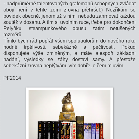
- nadprůměrně talentovaných grafomanů schopných zvládat
obojí není v téhle zemi zrovna přehršel.) Nezříkám se
povídek obecně, jenom už s nimi nebudu zahrnovat každou
soutěž v dosahu. A tím si uvolním ruce, třeba pro dokončení
Pelyňku, steampunkového opusu zatím netušených
rozměrů.
Tímto bych rád popřál všem spoluautorům do nového roku
hodně trpělivosti, sebekázně a pečlivosti. Pokud
disponujete výše zmíněným, a máte alespoň základní
nadání, výsledky se záhy dostaví samy. A přestože
sebekázní zrovna neplýtvám, vím dobře, o čem mluvím.
PF2014